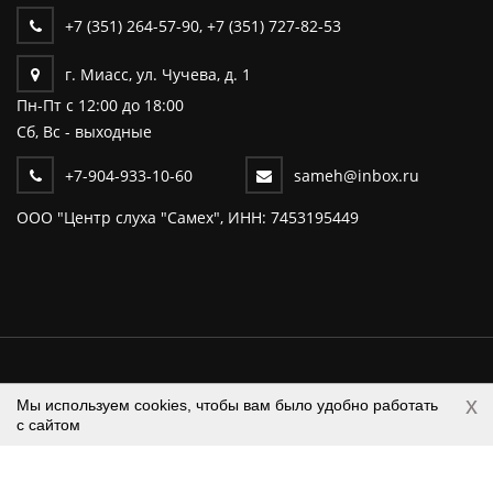
+7 (351) 264-57-90
,
+7 (351) 727-82-53
г. Миасс, ул. Чучева, д. 1
Пн-Пт c 12:00 до 18:00
Сб, Вс - выходные
+7-904-933-10-60
sameh@inbox.ru
ООО "Центр слуха "Самех", ИНН: 7453195449
Центр слуха "САМЕХ" © 2026 Все
x
Мы используем cookies, чтобы вам было удобно работать
права защищены. |
Разработка и
с сайтом
продвижение сайтов - DUKiS