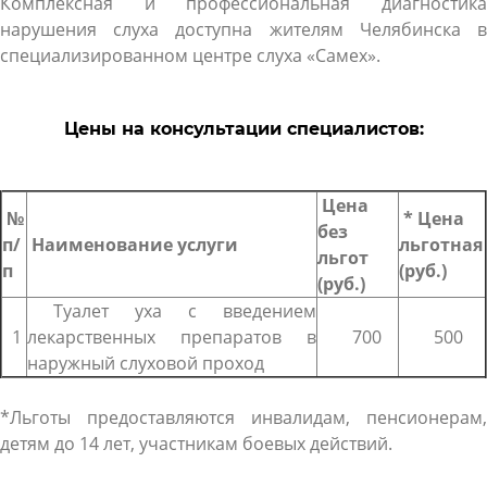
Комплексная и профессиональная диагностика
нарушения слуха доступна жителям Челябинска в
специализированном центре слуха «Самех».
Цены на консультации специалистов:
Цена
№
* Цена
без
п/
Наименование услуги
льготная
льгот
п
(руб.)
(руб.)
Туалет уха с введением
1
лекарственных препаратов в
700
500
наружный слуховой проход
*Льготы предоставляются инвалидам, пенсионерам,
детям до 14 лет, участникам боевых действий.