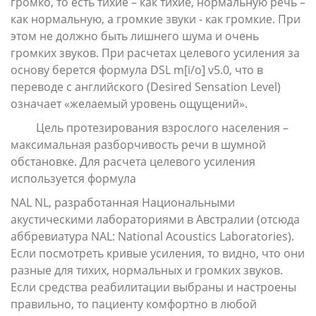
громко, то есть тихие – как тихие, нормальную речь –
как нормальную, а громкие звуки - как громкие. При
этом не должно быть лишнего шума и очень
громких звуков. При расчетах целевого усиления за
основу берется формула DSL m[i/o] v5.0, что в
переводе с английского (Desired Sensation Level)
означает «желаемый уровень ощущений».
Цель протезирования взрослого населения –
максимальная разборчивость речи в шумной
обстановке. Для расчета целевого усиления
используется формула
NAL NL, разработанная Национальными
акустическими лабораториями в Австралии (отсюда
аббревиатура NAL: National Acoustics Laboratories).
Если посмотреть кривые усиления, то видно, что они
разные для тихих, нормальных и громких звуков.
Если средства реабилитации выбраны и настроены
правильно, то пациенту комфортно в любой